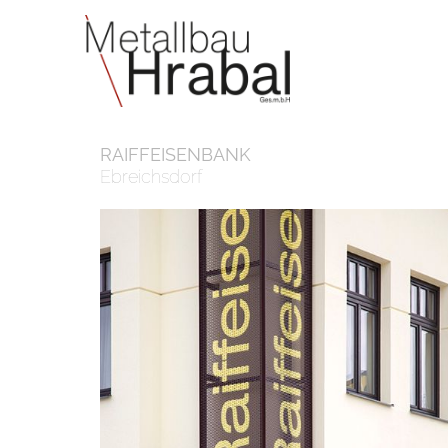
METALLBAU HRABAL IN EBREICHSDORF – NIEDE
RAIFFEISENBANK
Ebreichsdorf