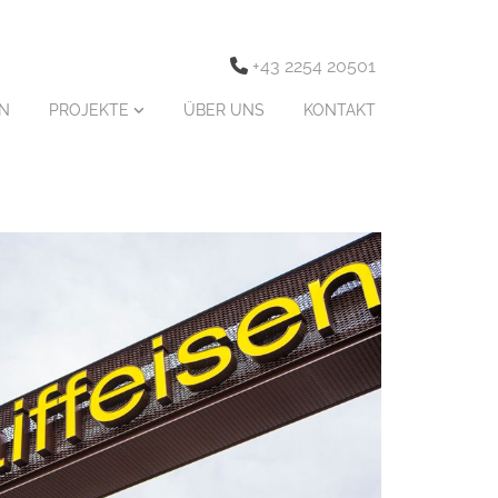
+43 2254 20501

N
PROJEKTE
ÜBER UNS
KONTAKT