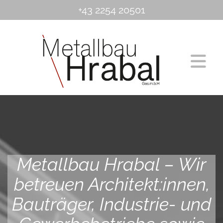
+43 2254 20501
Metallbau Hrabal – Wir
betreuen Architekt:innen,
Bauträger, Industrie- und