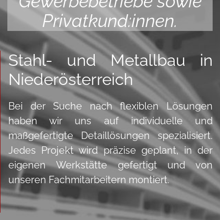
Gewerbebetriebe sowie
Privatkund:innen.
Stahl- und Metallbau in
Niederösterreich
Bei der Suche nach flexiblen Lösungen
haben wir uns auf individuelle und
maßgefertigte Detaillösungen spezialisiert.
Jedes Projekt wird präzise geplant, in der
eigenen Werkstätte gefertigt und von
unseren Fachmitarbeitern montiert.