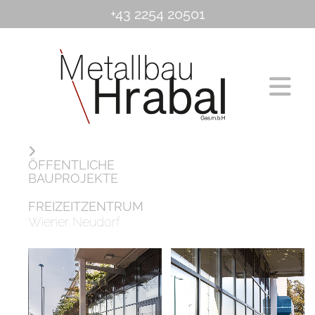
+43 2254 20501
ÖFFENTLICHE
BAUPROJEKTE
FREIZEITZENTRUM
Wiener Neudorf