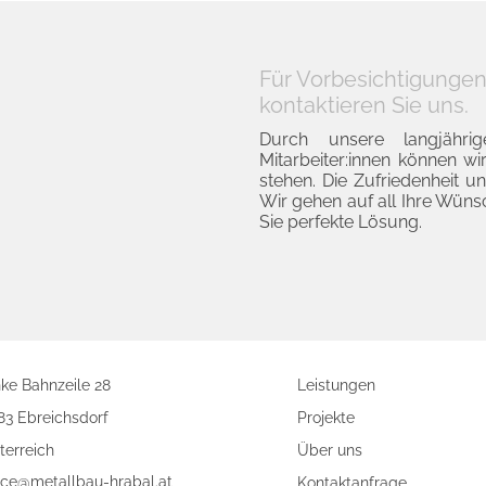
Für Vorbesichtigungen
kontaktieren Sie uns.
Durch unsere langjähri
Mitarbeiter:innen können wi
stehen. Die Zufriedenheit un
Wir gehen auf all Ihre Wüns
Sie perfekte Lösung.
nke Bahnzeile 28
Leistungen
83 Ebreichsdorf
Projekte
terreich
Über uns
fice@metallbau-hrabal.at
Kontaktanfrage